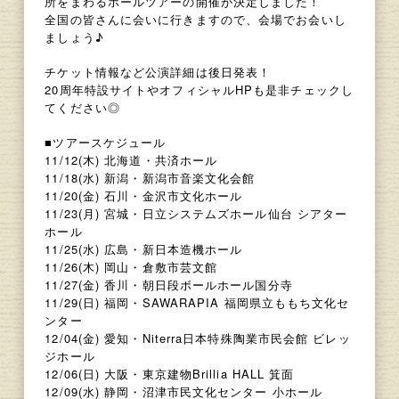
所をまわるホールツアーの開催が決定しました！
全国の皆さんに会いに行きますので、会場でお会いし
ましょう♪
チケット情報など公演詳細は後日発表！
20周年特設サイトやオフィシャルHPも是非チェックし
てください◎
■ツアースケジュール
11/12(木) 北海道・共済ホール
11/18(水) 新潟・新潟市音楽文化会館
11/20(金) 石川・金沢市文化ホール
11/23(月) 宮城・日立システムズホール仙台 シアター
ホール
11/25(水) 広島・新日本造機ホール
11/26(木) 岡山・倉敷市芸文館
11/27(金) 香川・朝日段ボールホール国分寺
11/29(日) 福岡・SAWARAPIA 福岡県立ももち文化セ
ンター
12/04(金) 愛知・Niterra日本特殊陶業市民会館 ビレッ
ジホール
12/06(日) 大阪・東京建物Brillia HALL 箕面
12/09(水) 静岡・沼津市民文化センター 小ホール