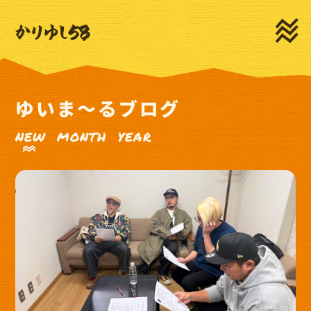
HOME
NEWS
LIVE
MEDIA
PROFILE
MOVIE
ゆいま～るブログ
DISCOGRAPHY
GOODS
NEW
MONTH
YEAR
CONTACT
新規登録
ログイン
ゆいま～るSNS
ゆいま～るテレビ