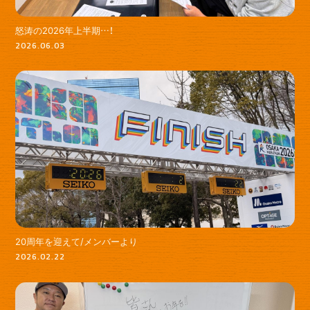
ゆいま～るブログ
ゆいま～るラジオ
怒涛の2026年上半期…！
2026.06.03
かりゆしの部屋
壁紙
20周年を迎えて/メンバーより
2026.02.22