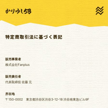
HOME
NEWS
LIVE
MEDIA
PROFILE
MOVIE
特定商取引法に基づく表記
DISCOGRAPHY
GOODS
CONTACT
販売事業者
株式会社Fanplus
販売責任者
代表取締役 佐藤 元
新規登録
ログイン
所在地
〒150-0002 東京都渋谷区渋谷3-12-18 渋谷南東急ビル9F
ゆいま～るSNS
ゆいま～るテレビ