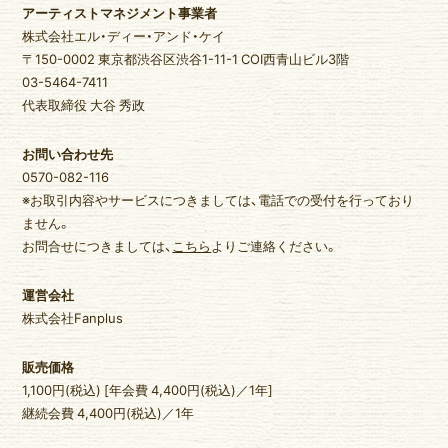
アーティストマネジメント事業者
ゆいま～るブログ
ゆいま～るラジオ
株式会社エル・ディー・アンド・ケイ
〒150-0002 東京都渋谷区渋谷1-11-1 COI西青山ビル3階
かりゆしの部屋
壁紙
03-5464-7411
代表取締役 大谷 秀政
お問い合わせ先
0570-082-116
※お取引内容やサービスにつきましては、電話での受付を行っており
ません。
お問合せにつきましては、
こちら
よりご連絡ください。
運営会社
株式会社Fanplus
販売価格
1,100円(税込) [年会費 4,400円(税込)／1年]
継続会費 4,400円(税込)／1年