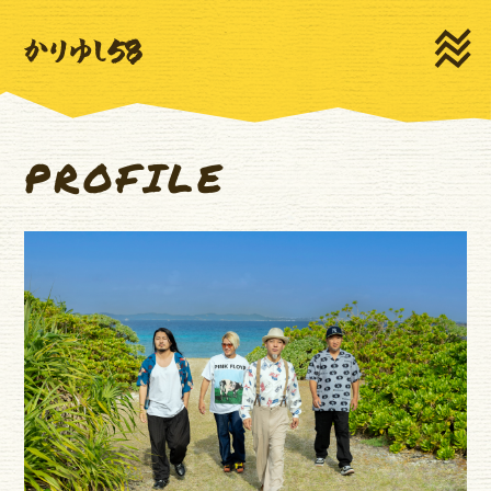
HOME
NEWS
LIVE
MEDIA
PROFILE
MOVIE
PROFILE
DISCOGRAPHY
GOODS
CONTACT
新規登録
ログイン
ゆいま～るSNS
ゆいま～るテレビ