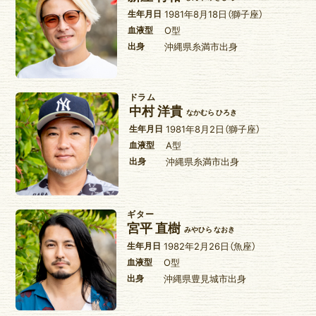
生年月日
1981年8月18日（獅子座）
血液型
O型
出身
沖縄県糸満市出身
ドラム
中村 洋貴
なかむら ひろき
生年月日
1981年8月2日（獅子座）
血液型
A型
出身
沖縄県糸満市出身
ギター
宮平 直樹
みやひら なおき
生年月日
1982年2月26日（魚座）
血液型
O型
出身
沖縄県豊見城市出身