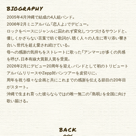
BIOGRAPHY
2005年4月沖縄で結成の4人組バンド。
2006年2月ミニアルバム『恋人よ』でデビュー。
ロックをベースにジャンルに囚われず変化しつつづけるサウンドと、
優しくかざらない言葉で紡ぐ歌詞が、聴く人々の人生に寄り添い響き
合い、世代を超え愛され続けている。
母への感謝の気持ちをストレートに歌った「アンマー」が多くの共感
を呼び、日本有線大賞新人賞を受賞。
2026年2月にデビュー20周年を迎え、バンドとして初のトリビュート
アルバムリリースやZepp対バンツアーを皮切りに、
周年を祝う様々な企画と共にこれまでの感謝を伝える節目の20年目
がスタート。
沖縄で生まれ育った彼らならではの唯一無二の『島唄』を全国に向け
歌い届ける。
BACK