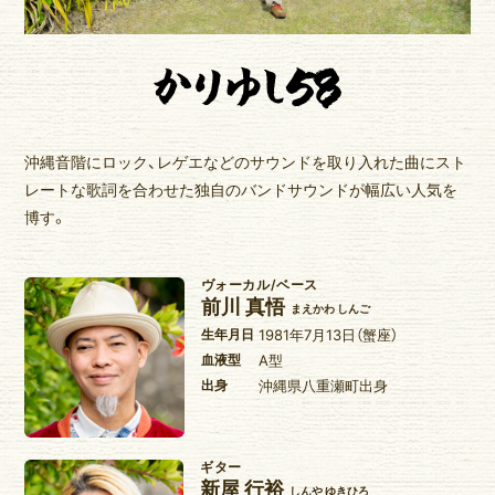
ゆいま～るブログ
ゆいま～るラジオ
かりゆしの部屋
壁紙
沖縄音階にロック、レゲエなどのサウンドを取り入れた曲にスト
レートな歌詞を合わせた独自のバンドサウンドが幅広い人気を
博す。
ヴォーカル/ベース
前川 真悟
まえかわ しんご
生年月日
1981年7月13日（蟹座）
血液型
A型
出身
沖縄県八重瀬町出身
ギター
新屋 行裕
しんや ゆきひろ