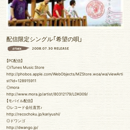
ゆいま～るブログ
ゆいま～るラジオ
かりゆしの部屋
壁紙
配信限定シングル「希望の唄」
2008.07.30 RELEASE
OTHER
【PC配信】
◎iTunes Music Store
http://phobos.apple.com/WebObjects/MZStore.woa/wa/viewArti
st?id=128915911
◎mora
http://www.mora.jp/artist/80312179/LDK009/
【モバイル配信】
◎レコード会社直営♪
http://recochoku.jp/kariyushi/
◎ドワンゴ
http://dwango.jp/