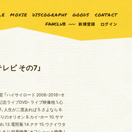
LE
MOVIE
DISCOGRAPHY
GOODS
CONTACT
FANCLUB
新規登録
ログイン
テレビ その7」
 「ハイサイロード 2006-2016~オ
記念ライブDVD- ライブ映像他 1.心
呼、人生が二度あれば 5.さよなら 6.
りのオリオン 9.カイ・ホー 10.サマ
 13.電照菊 14.ナナ 15.ウクイウタ
リはじまり 特典映像：オフショット映像 /