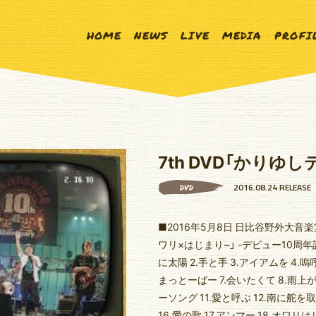
HOME
NEWS
LIVE
MEDIA
PROFI
7th DVD「かりゆし
2016.08.24 RELEASE
DVD
■2016年5月8日 日比谷野外大音楽堂
ワリ×はじまり~」 -デビュー10周年
に太陽 2.手と手 3.アイアムを 4.嗚
まっとーばー 7.会いたくて 8.雨上が
ーソング 11.愛と呼ぶ 12.南に舵を取れ
16.愛の歌 17.アンマー 18.オワ