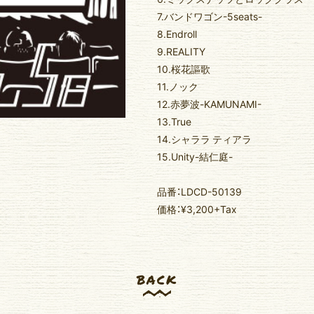
7.バンドワゴン-5seats-
8.Endroll
9.REALITY
10.桜花謳歌
11.ノック
12.赤夢波-KAMUNAMI-
13.True
14.シャララ ティアラ
15.Unity-結仁庭-
品番：LDCD-50139
価格：¥3,200+Tax
BACK