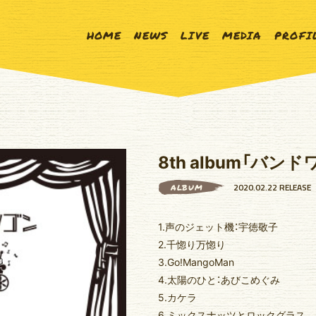
HOME
NEWS
LIVE
MEDIA
PROFI
8th album「バン
2020.02.22 RELEASE
ALBUM
1.声のジェット機：宇徳敬子
2.千惚り万惚り
3.Go!MangoMan
4.太陽のひと：あびこめぐみ
5.カケラ
6.ミックスナッツとロックグラス