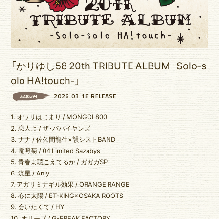
ゆいま～るブログ
ゆいま～るラジオ
かりゆしの部屋
壁紙
「かりゆし58 20th TRIBUTE ALBUM -Solo-s
olo HA!touch-」
2026.03.18 RELEASE
ALBUM
1. オワリはじまり / MONGOL800
2. 恋人よ / ザ・パパイヤンズ
3. ナナ / 佐久間龍生×韻シストBAND
4. 電照菊 / 04 Limited Sazabys
5. 青春よ聴こえてるか / ガガガSP
6. 流星 / Anly
7. アガリミナギル効果 / ORANGE RANGE
8. 心に太陽 / ET-KING×OSAKA ROOTS
9. 会いたくて / HY
10. オリーブ / G-FREAK FACTORY