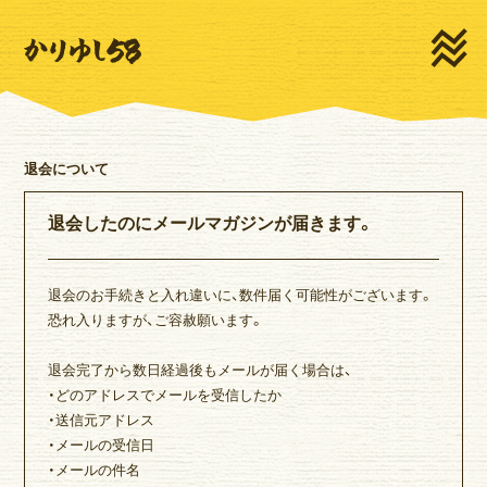
HOME
NEWS
LIVE
MEDIA
PROFILE
MOVIE
退会について
DISCOGRAPHY
GOODS
退会したのにメールマガジンが届きます。
CONTACT
退会のお手続きと入れ違いに、数件届く可能性がございます。
恐れ入りますが、ご容赦願います。
退会完了から数日経過後もメールが届く場合は、
新規登録
ログイン
・どのアドレスでメールを受信したか
・送信元アドレス
・メールの受信日
ゆいま～るSNS
ゆいま～るテレビ
・メールの件名