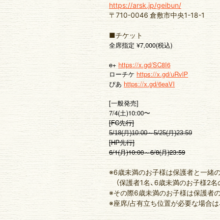
https://arsk.jp/geibun/
〒710-0046 倉敷市中央1-18-1
■チケット
¥7,000(
)
全席指定
税込
e+
https://x.gd/SC8I6
ローチケ
https://x.gd/uRvlP
https://x.gd/6eaVI
ぴあ
[一般発売]
7/4(土)10:00〜
[FC先行]
5/18(月)10:00～5/25(月)23:
59
[HP先行]
6/1(
)10:00
6/8(
)23:59
月
～
月
※6歳未満のお子様は保護者と一緒
（保護者1名、6歳未満のお子様2名
※その際6歳未満のお子様は保護者
※座席/占有立ち位置が必要な場合