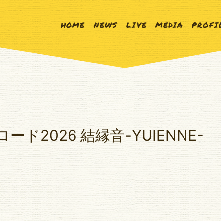
HOME
NEWS
LIVE
MEDIA
PROFI
ード2026 結縁音-YUIENNE-