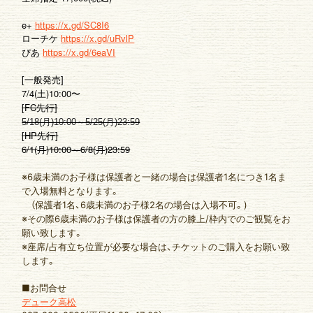
ゆいま～るブログ
ゆいま～るラジオ
e+
https://x.gd/SC8I6
ローチケ
https://x.gd/uRvlP
かりゆしの部屋
壁紙
https://x.gd/6eaVI
ぴあ
[一般発売]
7/4(土)10:00〜
[FC先行]
5/18(月)10:00～5/25(月)23:
59
[HP先行]
6/1(
)10:00
6/8(
)23:59
月
～
月
※6歳未満のお子様は保護者と一緒の場合は保護者1名につき1名ま
で入場無料となります。
（保護者1名、6歳未満のお子様2名の場合は入場不可。)
※その際6歳未満のお子様は保護者の方の膝上/枠内でのご観覧をお
願い致します。
※座席/占有立ち位置が必要な場合は、チケットのご購入をお願い致
します。
■お問合せ
デューク高松