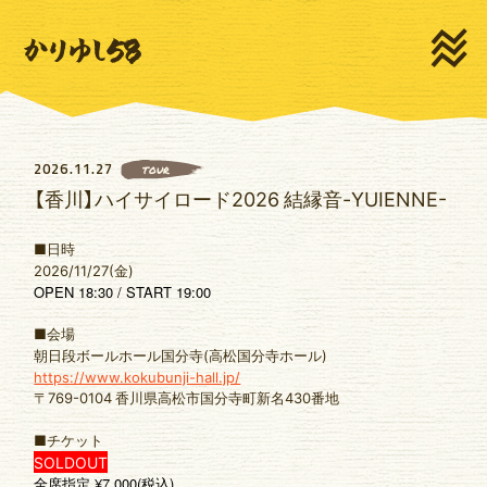
HOME
NEWS
LIVE
MEDIA
PROFILE
MOVIE
2026.11.27
TOUR
DISCOGRAPHY
GOODS
【香川】ハイサイロード2026 結縁音-YUIENNE-
CONTACT
■日時
2026/11/27(金)
OPEN 18:30 / START 19:00
■会場
朝日段ボールホール国分寺(高松国分寺ホール)
https://www.kokubunji-hall.jp/
新規登録
ログイン
〒769-0104 香川県高松市国分寺町新名430番地
■チケット
SOLDOUT
ゆいま～るSNS
ゆいま～るテレビ
¥7,000(
)
全席指定
税込