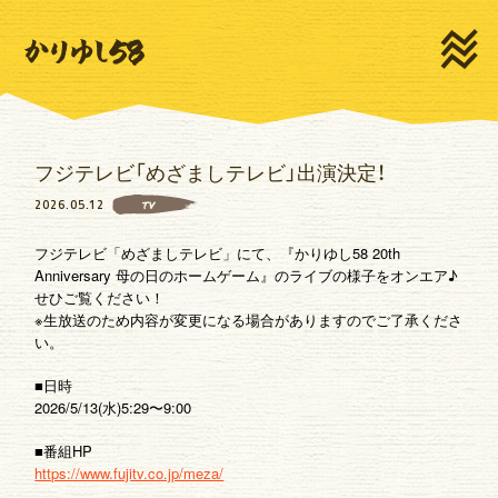
HOME
NEWS
LIVE
MEDIA
PROFILE
MOVIE
フジテレビ「めざましテレビ」出演決定！
DISCOGRAPHY
GOODS
2026.05.12
TV
CONTACT
フジテレビ「めざましテレビ」にて、『かりゆし58 20th
Anniversary 母の日のホームゲーム』のライブの様子をオンエア♪
せひご覧ください！
※生放送のため内容が変更になる場合がありますのでご了承くださ
い。
■日時
新規登録
ログイン
2026/5/13(水)5:29〜9:00
■番組HP
https://www.fujitv.co.jp/meza/
ゆいま～るSNS
ゆいま～るテレビ