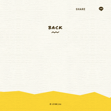
ゆいま～るブログ
ゆいま～るラジオ
SHARE
かりゆしの部屋
壁紙
BACK
© LD&K,inc