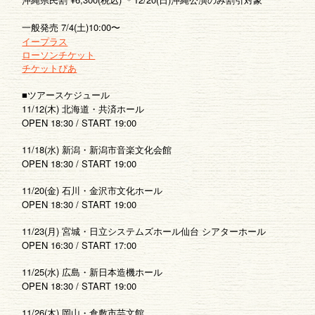
ゆいま～るブログ
ゆいま～るラジオ
一般発売 7/4(土)10:00〜
イープラス
かりゆしの部屋
壁紙
ローソンチケット
チケットぴあ
■ツアースケジュール
11/12(木) 北海道・共済ホール
OPEN 18:30 / START 19:00
11/18(水) 新潟・新潟市音楽文化会館
OPEN 18:30 / START 19:00
11/20(金) 石川・金沢市文化ホール
OPEN 18:30 / START 19:00
11/23(月) 宮城・日立システムズホール仙台 シアターホール
OPEN 16:30 / START 17:00
11/25(水) 広島・新日本造機ホール
OPEN 18:30 / START 19:00
11/26(木) 岡山・倉敷市芸文館