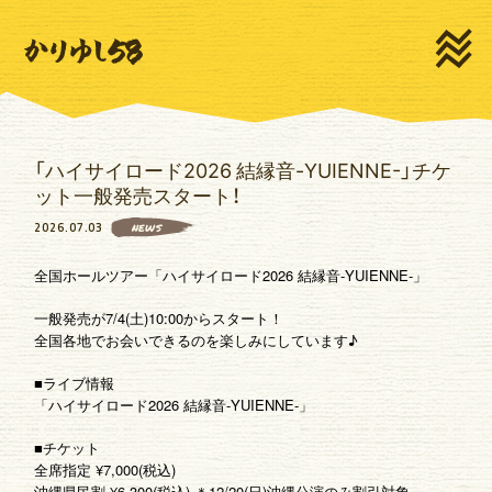
HOME
NEWS
LIVE
MEDIA
PROFILE
MOVIE
「ハイサイロード2026 結縁音-YUIENNE-」チケ
DISCOGRAPHY
GOODS
ット一般発売スタート！
2026.07.03
CONTACT
NEWS
全国ホールツアー「ハイサイロード2026 結縁音-YUIENNE-」
一般発売が7/4(土)10:00からスタート！
全国各地でお会いできるのを楽しみにしています♪
■ライブ情報
新規登録
ログイン
「ハイサイロード2026 結縁音-YUIENNE-」
■チケット
全席指定 ¥7,000(税込)
ゆいま～るSNS
ゆいま～るテレビ
沖縄県民割 ¥6,300(税込) ＊12/20(日)沖縄公演のみ割引対象