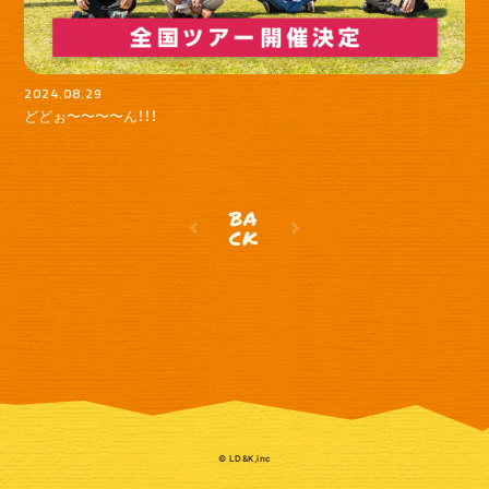
ゆいま～るブログ
ゆいま～るラジオ
かりゆしの部屋
壁紙
2024.08.29
どどぉ〜〜〜〜ん！！！
BA
CK
© LD&K,inc