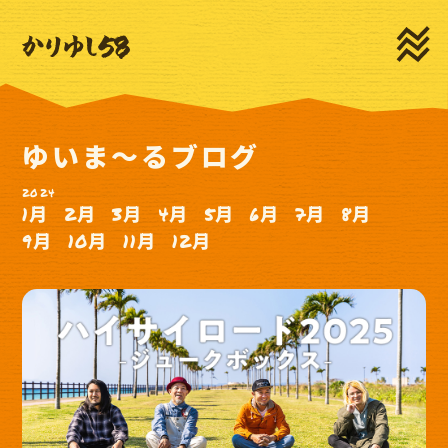
HOME
NEWS
LIVE
MEDIA
PROFILE
MOVIE
ゆいま～るブログ
DISCOGRAPHY
GOODS
2024
CONTACT
1月
2月
3月
4月
5月
6月
7月
8月
9月
10月
11月
12月
新規登録
ログイン
ゆいま～るSNS
ゆいま～るテレビ