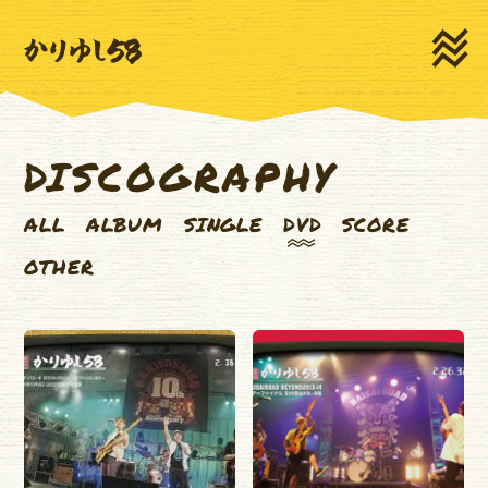
HOME
NEWS
LIVE
MEDIA
PROFILE
MOVIE
DISCOGRAPHY
DISCOGRAPHY
GOODS
ALL
ALBUM
SINGLE
DVD
SCORE
CONTACT
OTHER
新規登録
ログイン
ゆいま～るSNS
ゆいま～るテレビ